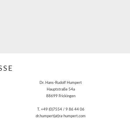
SSE
Dr. Hans-Rudolf Humpert
Hauptstraße 54a
88699 Frickingen
T. +49 (0)7554 / 9 86 44 06
dr.humpert(at)ra-humpert.com